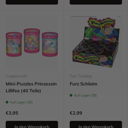
Coppenrath
Fun Trading
Mini-Puzzles Prinzessin
Furz Schleim
Lillifee (40 Teile)
Auf Lager (78)
Auf Lager (35)
€3,95
€2,99
In den Warenkorb
In den Warenkorb