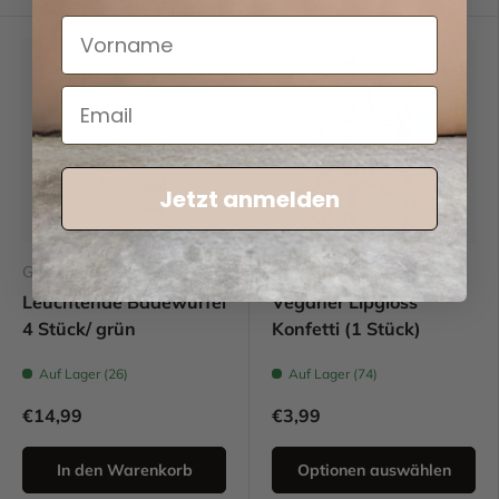
Jetzt anmelden
Glo Pals
Souza
Leuchtende Badewürfel
Veganer Lipgloss
4 Stück/ grün
Konfetti (1 Stück)
Auf Lager (26)
Auf Lager (74)
€14,99
€3,99
In den Warenkorb
Optionen auswählen