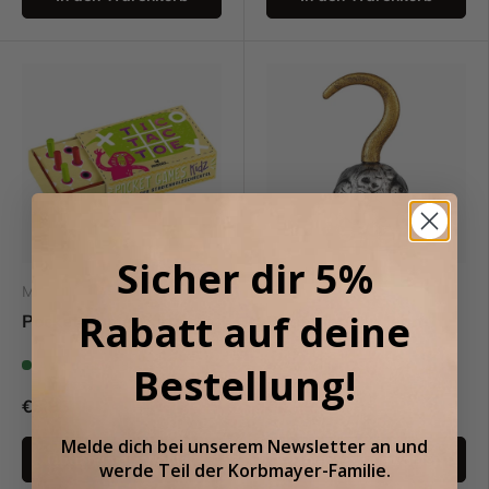
Sicher dir 5%
Moses
Souza
Rabatt auf deine
Pocket Games Kidz
Piratenhaken Jean
Auf Lager (158)
Auf Lager (72)
Bestellung!
€3,95
€4,99
Melde dich bei unserem
Newsletter an
und
Optionen auswählen
Optionen auswählen
werde Teil der
Korbmayer-Familie.