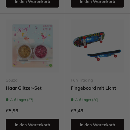
In den Warenkorb
In den Warenkorb
Souza
Fun Trading
Haar Glitzer-Set
Fingeboard mit Licht
Auf Lager (27)
Auf Lager (20)
€5,99
€3,49
In den Warenkorb
In den Warenkorb