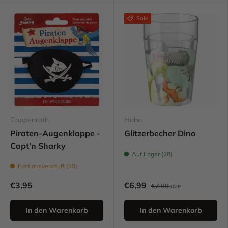
Sale
Coppenrath
Haba
Piraten-Augenklappe -
Glitzerbecher Dino
Capt'n Sharky
Auf Lager (28)
Fast ausverkauft (10)
€3,95
€6,99
€7,99
UVP
In den Warenkorb
In den Warenkorb