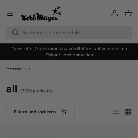
Menü
Direkt zum Inhalt
Einloggen
Eink
Suchen
Suchen
Newsletter Abonnieren und erhaltet 5% auf euren ersten
G
Einkauf.
Jetzt anmelden
Startseite
all
all
(7298 produkte)
Produktlist
Produ
Filtern und sortieren