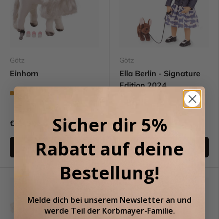
Götz
Götz
Einhorn
Ella Berlin - Signature
Edition 2024
Fast ausverkauft (4)
Letzte Stücke (2)
Sicher dir 5%
€59,99
€139,99
€159,99
UVP
Rabatt auf deine
Optionen auswählen
In den Warenkorb
Bestellung!
Melde dich bei unserem
Newsletter an
und
werde Teil der
Korbmayer-Familie.