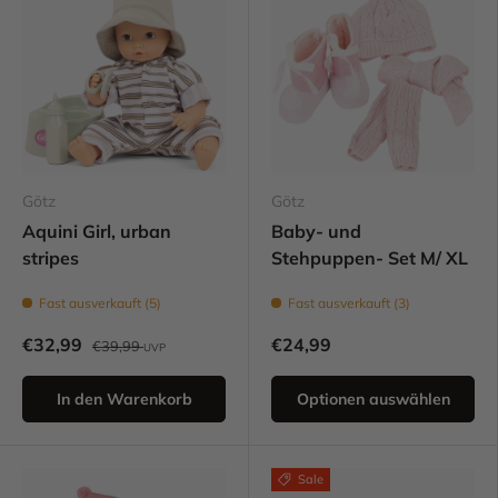
Götz
Götz
Aquini Girl, urban
Baby- und
stripes
Stehpuppen- Set M/ XL
Fast ausverkauft (5)
Fast ausverkauft (3)
€32,99
€24,99
€39,99
UVP
In den Warenkorb
Optionen auswählen
Sale