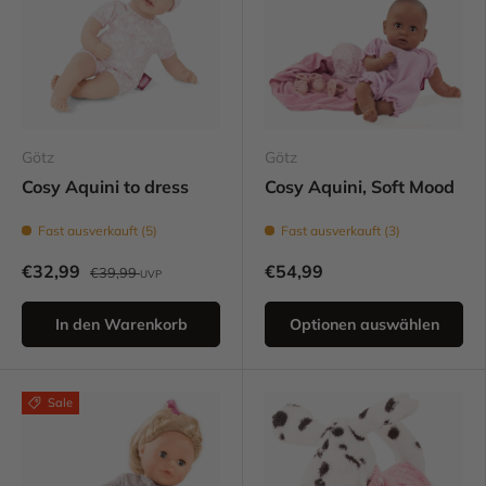
Götz
Götz
Cosy Aquini to dress
Cosy Aquini, Soft Mood
Fast ausverkauft (5)
Fast ausverkauft (3)
€32,99
€54,99
€39,99
UVP
In den Warenkorb
Optionen auswählen
Sale