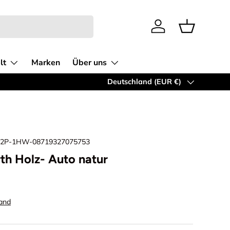
Einloggen
Einkaufsko
lt
Marken
Über uns
Newsletter Abonnieren und erhaltet 5
Land/Region
Deutschland (EUR €)
2P-1HW-08719327075753
th Holz- Auto natur
and