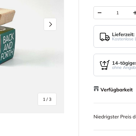
Anzahl
-
Nächste
Lieferzeit
Kostenlose 
14-tägige
ohne Angab
Verfügbarkeit
von
1
/
3
Niedrigster Preis d