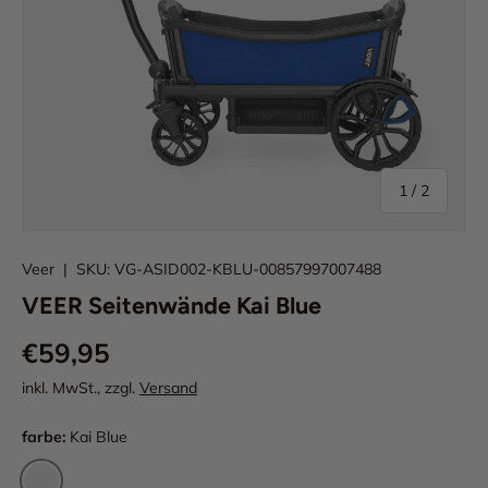
von
1
/
2
Veer
|
SKU:
VG-ASID002-KBLU-00857997007488
VEER Seitenwände Kai Blue
€59,95
inkl. MwSt., zzgl.
Versand
farbe:
Kai Blue