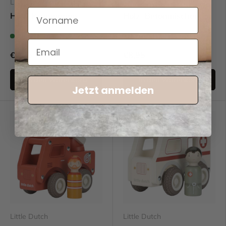
Little Dutch
Little Dutch
Holz- Kranwagen
Holz- Betonmischer
Auf Lager (14)
Fast ausverkauft (9)
€8,95
€8,95
In den Warenkorb
In den Warenkorb
Jetzt anmelden
Little Dutch
Little Dutch