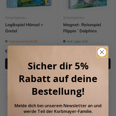
Smartgames
Smartgames
Logikspiel Hänsel +
Magnet- Reisespiel
Gretel
Flippin´ Dolphins
Fast ausverkauft (6)
Auf Lager (13)
€26,99
€12,99
Sicher dir 5%
In den Warenkorb
In den Warenkorb
Rabatt auf deine
Bestellung!
Melde dich bei unserem
Newsletter an
und
werde Teil der
Korbmayer-Familie.