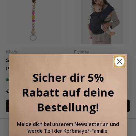
kikadu
Flybaby
Schnullerkette gelb/-
Flybaby Babytrage-
pink
Oxford
Sicher dir 5%
Auf Lager (13)
Letzte Stücke (2)
Rabatt auf deine
€9,99
€249,95
€19,95
UVP
Bestellung!
In den Warenkorb
In den Warenkorb
Melde dich bei unserem
Newsletter an
und
Sale
werde Teil der
Korbmayer-Familie.