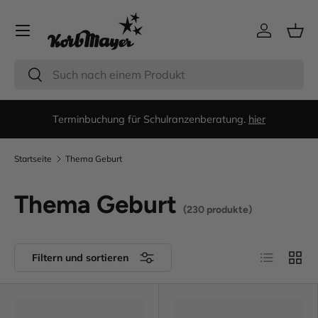
Menü
Direkt zum Inhalt
Einloggen
Eink
Suchen
Suchen
Terminbuchung für Schulranzenberatung.
hier
Startseite
Thema Geburt
Thema Geburt
(230 produkte)
Produktlist
Produ
Filtern und sortieren