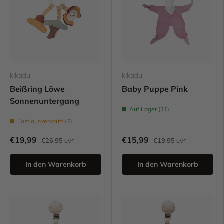
kikadu
kikadu
Beißring Löwe
Baby Puppe Pink
Sonnenuntergang
Auf Lager (11)
Fast ausverkauft (7)
€19,99
€15,99
€26,95
€19,95
UVP
UVP
In den Warenkorb
In den Warenkorb