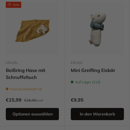
Sale
kikadu
kikadu
Beißring Hase mit
Mini Greifling Eisbär
Schnuffeltuch
Auf Lager (113)
Fast ausverkauft (4)
€15,99
€9,95
€26,95
UVP
Optionen auswählen
In den Warenkorb