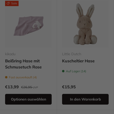
Sale
kikadu
Little Dutch
Beißring Hase mit
Kuscheltier Hase
Schmusetuch Rose
Auf Lager (14)
Fast ausverkauft (4)
€13,99
€15,95
€26,95
UVP
Optionen auswählen
In den Warenkorb