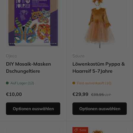
Djeco
Souza
DIY Mosaik-Masken
Löwenkostüm Pyppa &
Dschungeltiere
Haarreif 5-7Jahre
Auf Lager (12)
Fast ausverkauft (10)
€10,00
€29,99
€39,95
UVP
Optionen auswählen
Optionen auswählen
Sale