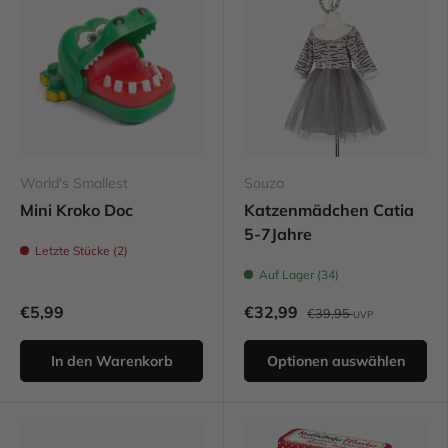
World's Smallest
Souza
Mini Kroko Doc
Katzenmädchen Catia
5-7Jahre
Letzte Stücke (2)
Auf Lager (34)
€5,99
€32,99
€39,95
UVP
In den Warenkorb
Optionen auswählen