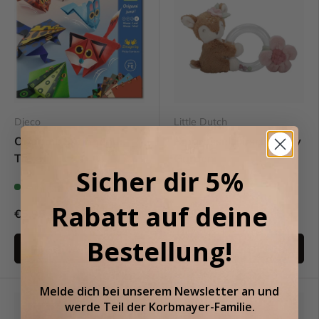
Djeco
Little Dutch
Origami: Springende
Ringrassel Hirsch/ Fairy
Tiere
Garden
Sicher dir 5%
Auf Lager (11)
Letzte Stücke (2)
Rabatt auf deine
€5,95
€9,95
Bestellung!
In den Warenkorb
In den Warenkorb
Melde dich bei unserem
Newsletter an
und
werde Teil der
Korbmayer-Familie.