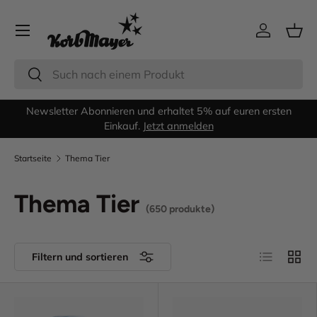
Menü
Direkt zum Inhalt
Einloggen
Eink
Suchen
Suchen
n
Geschenkefinder
: Entdeckt die schönsten Geschenkideen für
Kinder ❤︎
Startseite
Thema Tier
Thema Tier
(650 produkte)
Produktlist
Produ
Filtern und sortieren