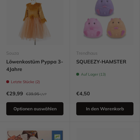
Souza
Trendhaus
Löwenkostüm Pyppa 3-
SQUEEZY-HAMSTER
4Jahre
Auf Lager (13)
Letzte Stücke (2)
€29,99
€4,50
€39,95
UVP
Optionen auswählen
In den Warenkorb