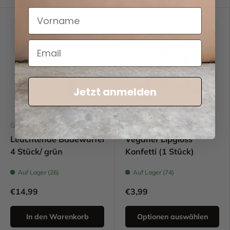
Jetzt anmelden
Glo Pals
Souza
Leuchtende Badewürfel
Veganer Lipgloss
4 Stück/ grün
Konfetti (1 Stück)
Auf Lager (26)
Auf Lager (74)
€14,99
€3,99
In den Warenkorb
Optionen auswählen