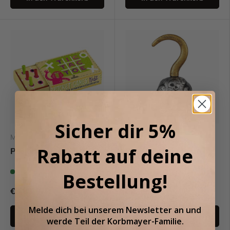
Sicher dir 5%
Moses
Souza
Rabatt auf deine
Pocket Games Kidz
Piratenhaken Jean
Auf Lager (158)
Auf Lager (72)
Bestellung!
€3,95
€4,99
Melde dich bei unserem
Newsletter an
und
Optionen auswählen
Optionen auswählen
werde Teil der
Korbmayer-Familie.