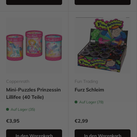
Coppenrath
Fun Trading
Mini-Puzzles Prinzessin
Furz Schleim
Lillifee (40 Teile)
Auf Lager (78)
Auf Lager (35)
€3,95
€2,99
In den Warenkorb
In den Warenkorb