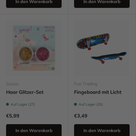
In den Warenkorb
In den Warenkorb
Souza
Fun Trading
Haar Glitzer-Set
Fingeboard mit Licht
Auf Lager (27)
Auf Lager (20)
€5,99
€3,49
In den Warenkorb
In den Warenkorb