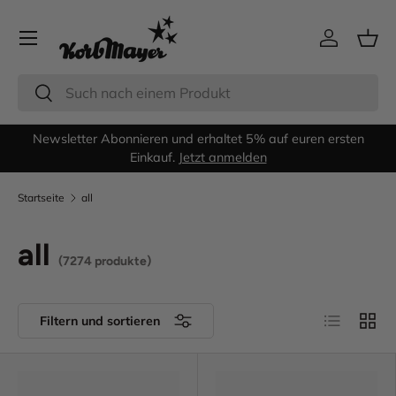
Menü
Direkt zum Inhalt
Einloggen
Eink
Suchen
Suchen
Newsletter Abonnieren und erhaltet 5% auf euren ersten
G
Einkauf.
Jetzt anmelden
Startseite
all
all
(7274 produkte)
Produktlist
Produ
Filtern und sortieren