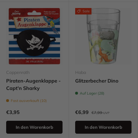
Sale
Coppenrath
Haba
Piraten-Augenklappe -
Glitzerbecher Dino
Capt'n Sharky
Auf Lager (28)
Fast ausverkauft (10)
€3,95
€6,99
€7,99
UVP
In den Warenkorb
In den Warenkorb