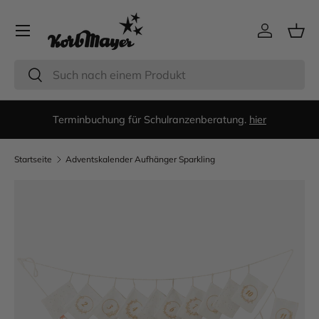
Menü
Direkt zum Inhalt
Einloggen
Eink
Suchen
Suchen
Terminbuchung für Schulranzenberatung.
hier
Startseite
Adventskalender Aufhänger Sparkling