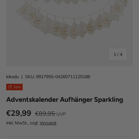
von
1
/
4
kikadu
|
SKU:
9917955-04260711125188
Sale
Adventskalender Aufhänger Sparkling
€29,99
€89,95
UVP
inkl. MwSt., zzgl.
Versand