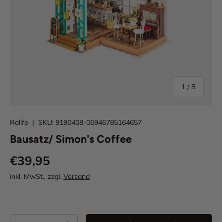
von
1
/
8
Rolife
|
SKU:
9190408-06946785164657
Bausatz/ Simon's Coffee
€39,95
inkl. MwSt., zzgl.
Versand
Anzahl