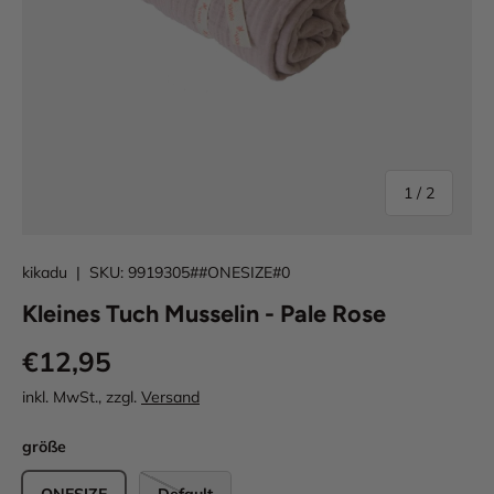
von
1
/
2
kikadu
|
SKU:
9919305##ONESIZE#0
Kleines Tuch Musselin - Pale Rose
€12,95
inkl. MwSt., zzgl.
Versand
größe