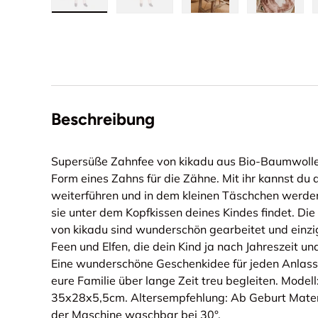
Bild 1 in Galerieansicht laden
Bild 2 in Galerieansicht laden
Bild 3 in Galerieansi
Bild 4 i
Beschreibung
Supersüße Zahnfee von kikadu aus Bio-Baumwolle 
Form eines Zahns für die Zähne. Mit ihr kannst du 
weiterführen und in dem kleinen Täschchen werde
sie unter dem Kopfkissen deines Kindes findet. 
von kikadu sind wunderschön gearbeitet und einzig
Feen und Elfen, die dein Kind ja nach Jahreszeit und
Eine wunderschöne Geschenkidee für jeden Anlas
eure Familie über lange Zeit treu begleiten. Mode
35x28x5,5cm. Altersempfehlung: Ab Geburt Materi
der Maschine waschbar bei 30°.