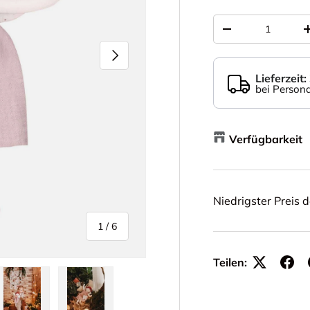
Anzahl
-
Nächste
Lieferzeit
bei Persona
Verfügbarkeit
Niedrigster Preis d
von
1
/
6
Teilen: