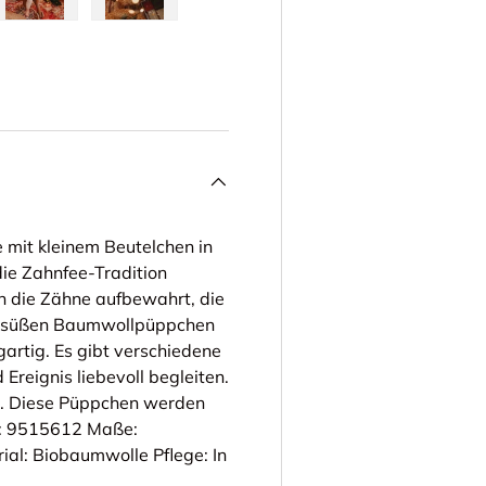
cht laden
n Galerieansicht laden
Bild 5 in Galerieansicht laden
Bild 6 in Galerieansicht laden
mit kleinem Beutelchen in
die Zahnfee-Tradition
n die Zähne aufbewahrt, die
Die süßen Baumwollpüppchen
artig. Es gibt verschiedene
 Ereignis liebevoll begleiten.
s. Diese Püppchen werden
ll: 9515612 Maße:
al: Biobaumwolle Pflege: In