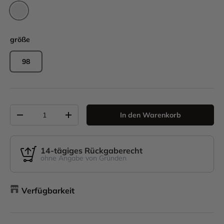
Sandy Beach/Peanut B
größe
98
Anzahl
In den Warenkorb
-
+
14-tägiges Rückgaberecht
ohne Angabe von Gründen
Verfügbarkeit