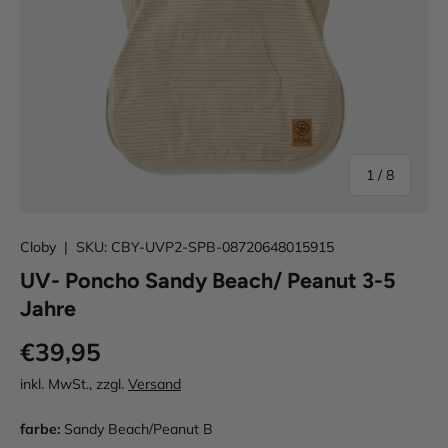
von
1
/
8
Cloby
|
SKU:
CBY-UVP2-SPB-08720648015915
UV- Poncho Sandy Beach/ Peanut 3-5
Jahre
€39,95
inkl. MwSt., zzgl.
Versand
farbe:
Sandy Beach/Peanut B