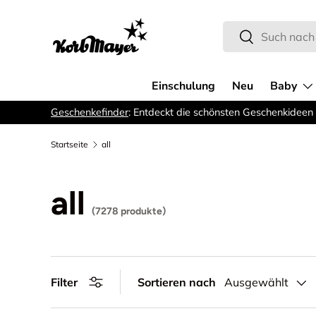
Direkt zum Inhalt
Suchen
Suchen
Einschulung
Neu
Baby
Geschenkefinder
: Entdeckt die schönsten Geschenkideen 
Startseite
all
all
(7278 produkte)
Filter
Sortieren nach
Ausgewählt